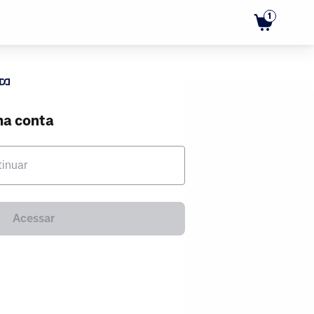
1
ma conta
tinuar
Acessar