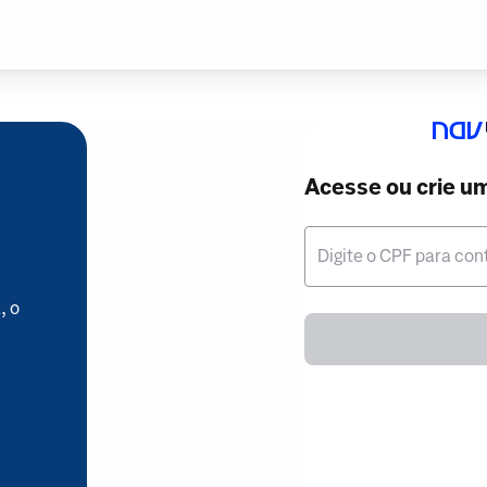
Acesse ou crie u
Digite o CPF para con
, o