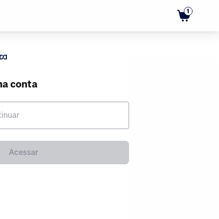
1
ma conta
tinuar
Acessar