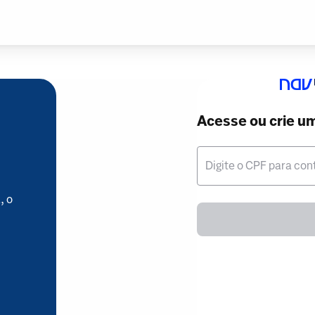
Acesse ou crie u
Digite o CPF para con
, o