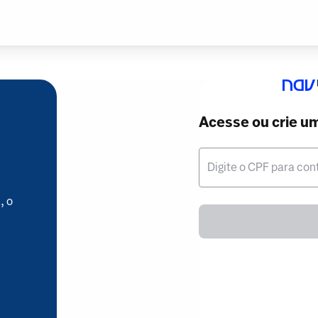
Acesse ou crie u
Digite o CPF para con
, o