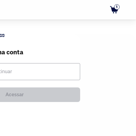
1
ma conta
tinuar
Acessar