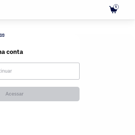
1
ma conta
tinuar
Acessar