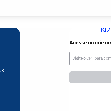
Acesse ou crie u
Digite o CPF para con
, o