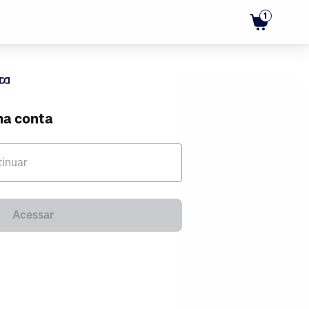
1
ma conta
tinuar
Acessar