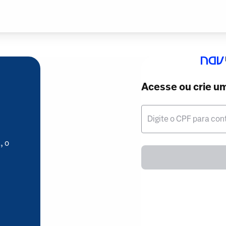
Acesse ou crie u
Digite o CPF para con
, o