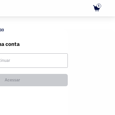
1
ma conta
tinuar
Acessar