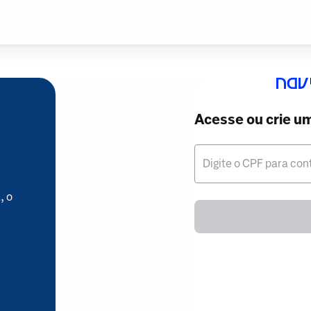
Acesse ou crie u
Digite o CPF para con
, o