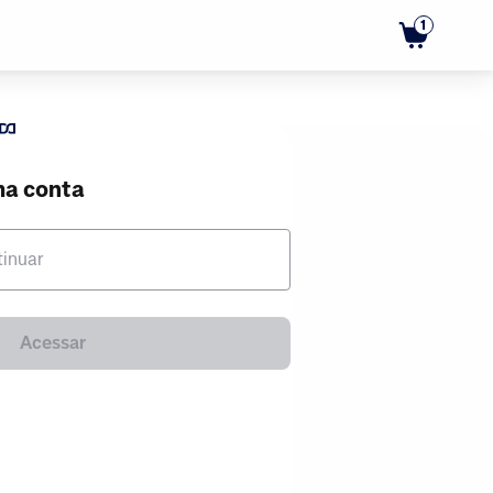
1
ma conta
tinuar
Acessar