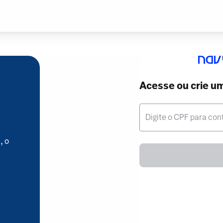
Acesse ou crie u
Digite o CPF para con
, o