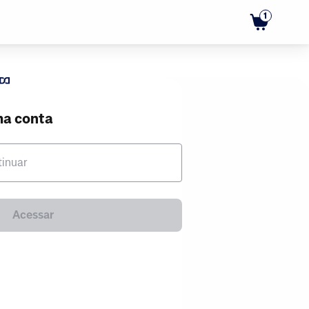
1
ma conta
tinuar
Acessar