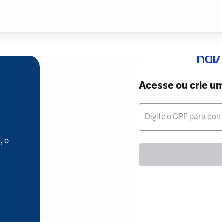
Acesse ou crie u
Digite o CPF para con
, o