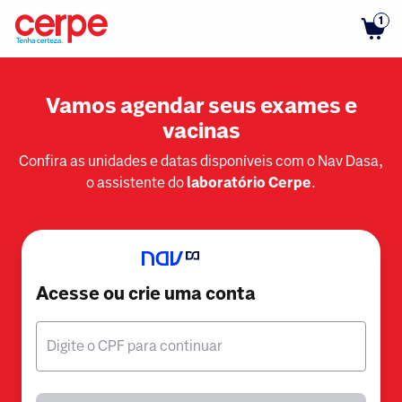
1
Vamos agendar seus exames e
vacinas
Confira as unidades e datas disponíveis com o Nav Dasa,
o assistente do
laboratório Cerpe
.
Acesse ou crie uma conta
Digite o CPF para continuar