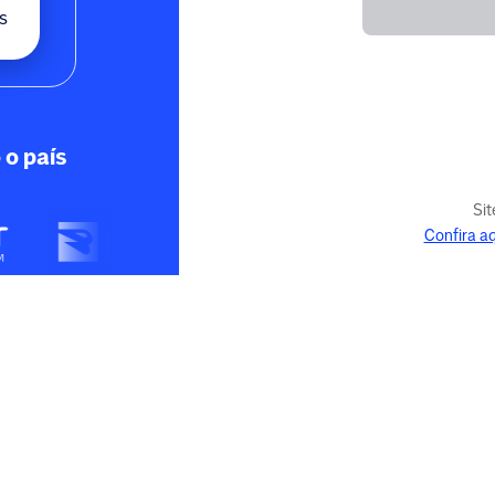
s
 o país
Sit
Confira a