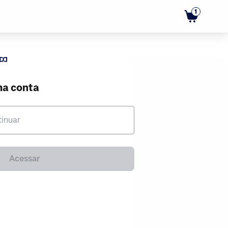
1
ma conta
tinuar
Acessar