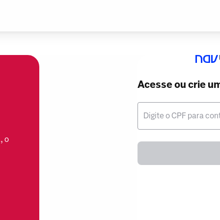
Acesse ou crie u
Digite o CPF para con
, o