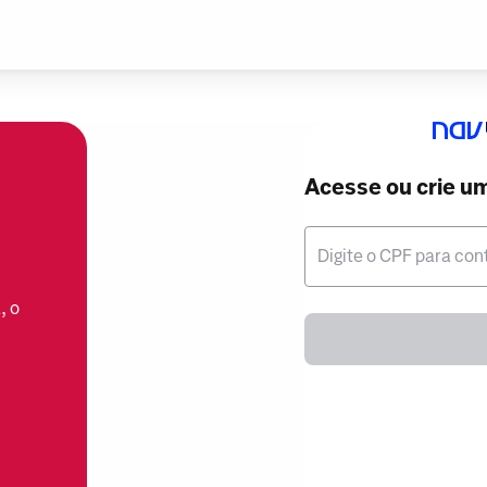
Acesse ou crie u
Digite o CPF para con
, o