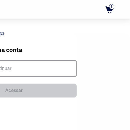
1
ma conta
tinuar
Acessar