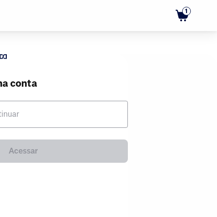
1
ma conta
tinuar
Acessar