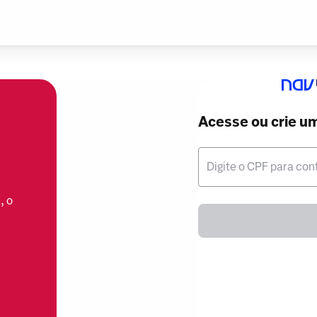
Acesse ou crie u
Digite o CPF para con
, o