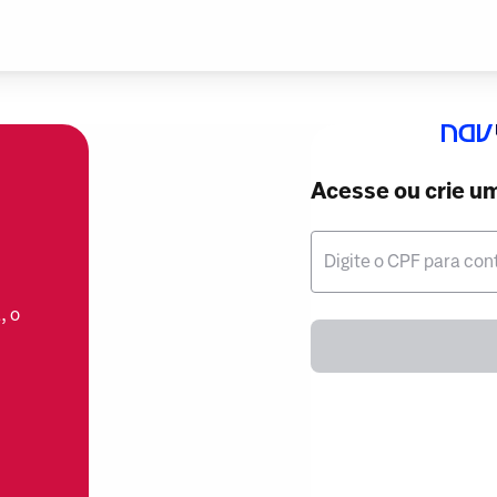
Acesse ou crie u
Digite o CPF para con
, o