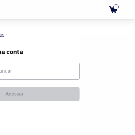
1
ma conta
tinuar
Acessar