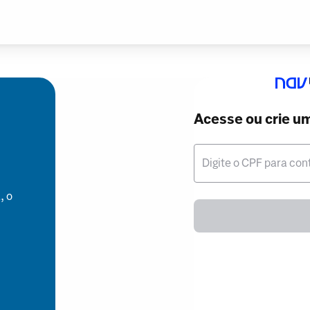
Acesse ou crie u
Digite o CPF para con
, o