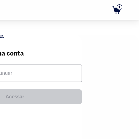
1
ma conta
tinuar
Acessar