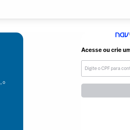
Acesse ou crie u
Digite o CPF para con
, o