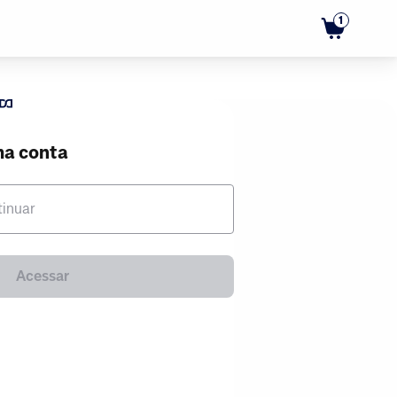
1
ma conta
tinuar
Acessar