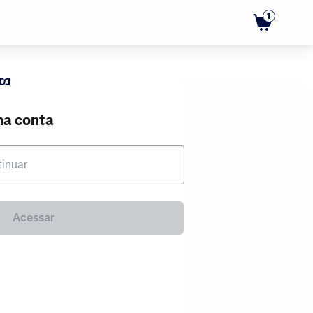
1
ma conta
tinuar
Acessar