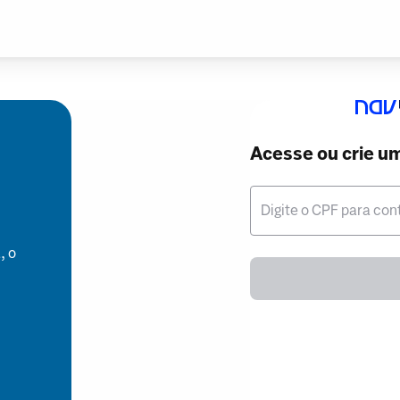
Acesse ou crie u
Digite o CPF para con
, o