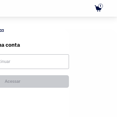
1
ma conta
tinuar
Acessar