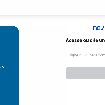
Acesse ou crie u
Digite o CPF para con
, o