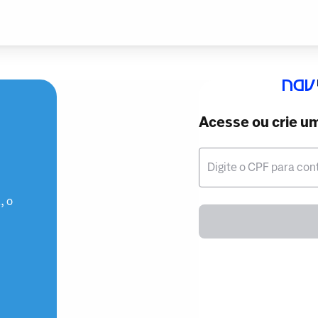
Acesse ou crie u
Digite o CPF para con
, o