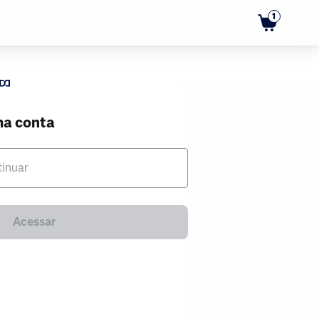
1
ma conta
tinuar
Acessar