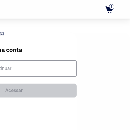
1
ma conta
tinuar
Acessar