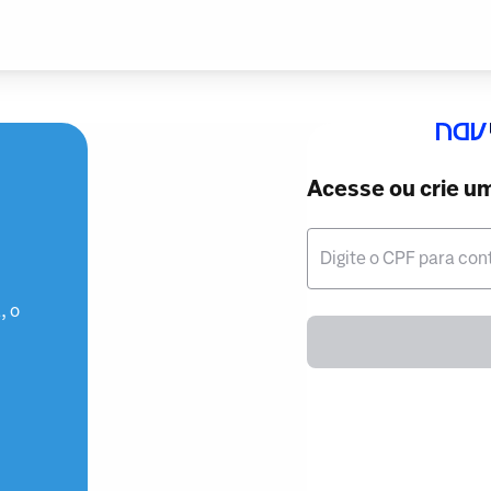
Acesse ou crie u
Digite o CPF para con
, o