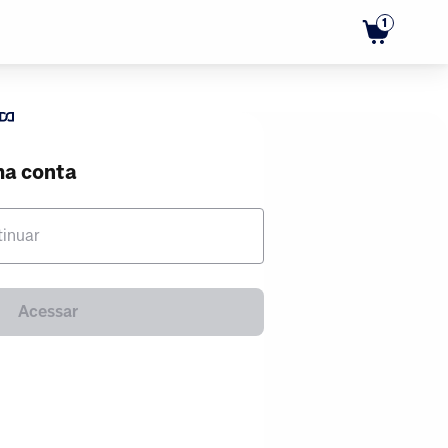
1
ma conta
tinuar
Acessar