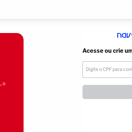
Acesse ou crie u
Digite o CPF para con
, o