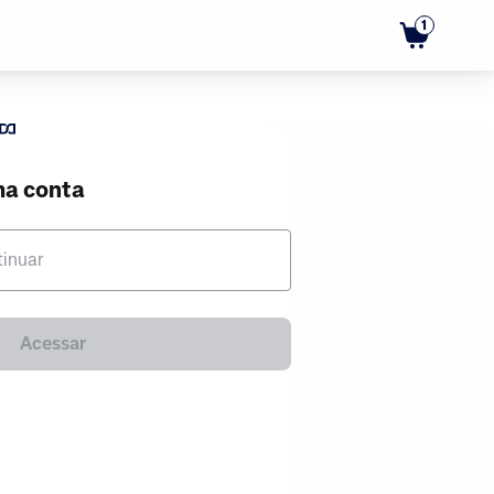
1
ma conta
tinuar
Acessar