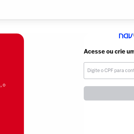
Acesse ou crie u
Digite o CPF para con
, o