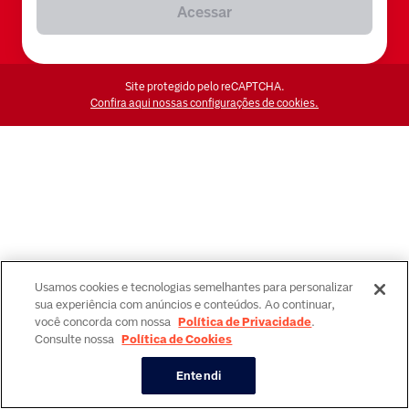
Acessar
Site protegido pelo reCAPTCHA.
Confira aqui nossas configurações de cookies.
Usamos cookies e tecnologias semelhantes para personalizar
sua experiência com anúncios e conteúdos. Ao continuar,
você concorda com nossa
Política de Privacidade
.
Consulte nossa
Política de Cookies
Entendi