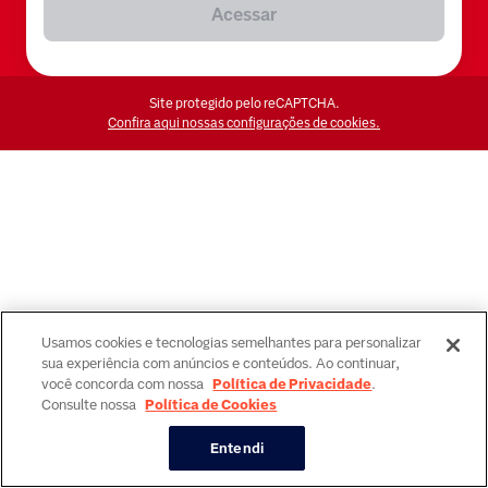
Acessar
Site protegido pelo reCAPTCHA.
Confira aqui nossas configurações de cookies.
Usamos cookies e tecnologias semelhantes para personalizar
sua experiência com anúncios e conteúdos. Ao continuar,
você concorda com nossa
Política de Privacidade
.
Consulte nossa
Política de Cookies
Entendi