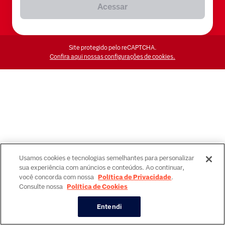
Acessar
Site protegido pelo reCAPTCHA.
Confira aqui nossas configurações de cookies.
Usamos cookies e tecnologias semelhantes para personalizar
sua experiência com anúncios e conteúdos. Ao continuar,
você concorda com nossa
Política de Privacidade
.
Consulte nossa
Política de Cookies
Entendi