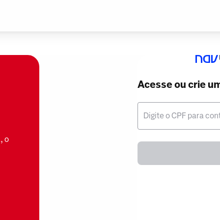
Acesse ou crie u
Digite o CPF para con
, o