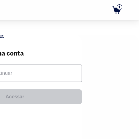
1
ma conta
tinuar
Acessar