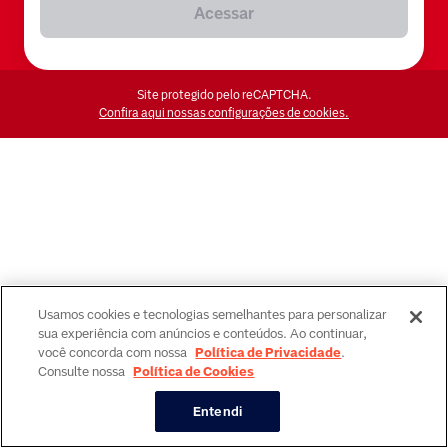
Acessar
Site protegido pelo reCAPTCHA.
Confira aqui nossas configurações de cookies.
Usamos cookies e tecnologias semelhantes para personalizar
sua experiência com anúncios e conteúdos. Ao continuar,
você concorda com nossa
Política de Privacidade
.
Consulte nossa
Política de Cookies
Entendi