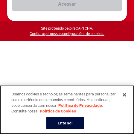
Acessar
Site protegido pelo reCAPTCHA.
Confira aqui nossas configurações de cookies.
Usamos cookies e tecnologias semelhantes para personalizar
sua experiência com anúncios e conteúdos. Ao continuar,
você concorda com nossa
Política de Privacidade
.
Consulte nossa
Política de Cookies
Entendi