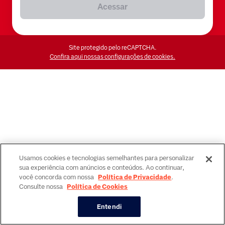
Acessar
Site protegido pelo reCAPTCHA.
Confira aqui nossas configurações de cookies.
Usamos cookies e tecnologias semelhantes para personalizar
sua experiência com anúncios e conteúdos. Ao continuar,
você concorda com nossa
Política de Privacidade
.
Consulte nossa
Política de Cookies
Entendi