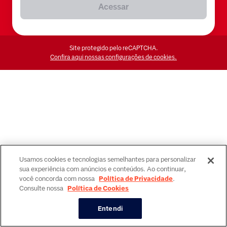
Acessar
Site protegido pelo reCAPTCHA.
Confira aqui nossas configurações de cookies.
Usamos cookies e tecnologias semelhantes para personalizar
sua experiência com anúncios e conteúdos. Ao continuar,
você concorda com nossa
Política de Privacidade
.
Consulte nossa
Política de Cookies
Entendi