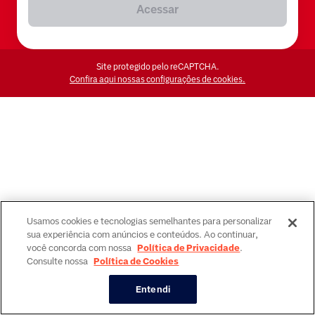
Acessar
Site protegido pelo reCAPTCHA.
Confira aqui nossas configurações de cookies.
Usamos cookies e tecnologias semelhantes para personalizar
sua experiência com anúncios e conteúdos. Ao continuar,
você concorda com nossa
Política de Privacidade
.
Consulte nossa
Política de Cookies
Entendi