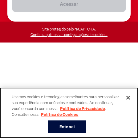
Acessar
Site protegido pelo reCAPTCHA.
Confira aqui nossas configurações de cookies.
Usamos cookies e tecnologias semelhantes para personalizar
sua experiência com anúncios e conteúdos. Ao continuar,
você concorda com nossa
Política de Privacidade
.
Consulte nossa
Política de Cookies
Entendi