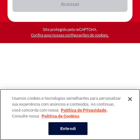
Acessar
Site protegido pelo reCAPTCHA.
Confira aqui nossas configurações de cookies.
Usamos cookies e tecnologias semelhantes para personalizar
sua experiência com anúncios e conteúdos. Ao continuar,
você concorda com nossa
Política de Privacidade
.
Consulte nossa
Política de Cookies
Entendi