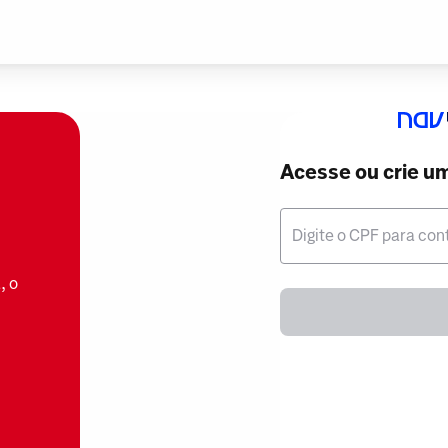
Acesse ou crie u
Digite o CPF para con
, o