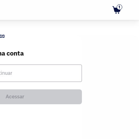
1
ma conta
tinuar
Acessar