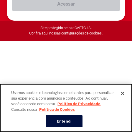
Acessar
Site protegido pelo reCAPTCHA.
Confira aqui nossas configurações de cookies.
Usamos cookies e tecnologias semelhantes para personalizar
sua experiência com anúncios e conteúdos. Ao continuar,
você concorda com nossa
Política de Privacidade
.
Consulte nossa
Política de Cookies
Entendi