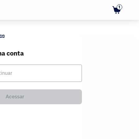
1
ma conta
tinuar
Acessar