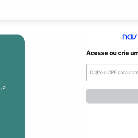
Acesse ou crie u
Digite o CPF para con
, o