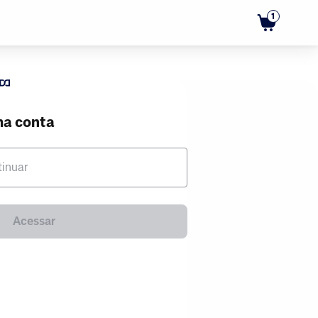
1
ma conta
tinuar
Acessar