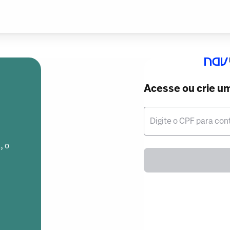
Acesse ou crie u
Digite o CPF para con
, o