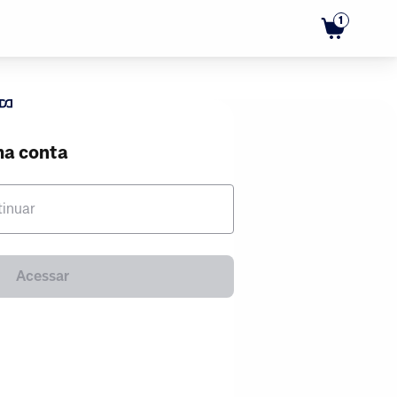
1
ma conta
tinuar
Acessar