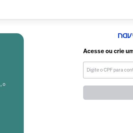
Acesse ou crie u
Digite o CPF para con
, o