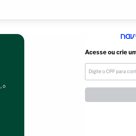
Acesse ou crie u
Digite o CPF para con
, o