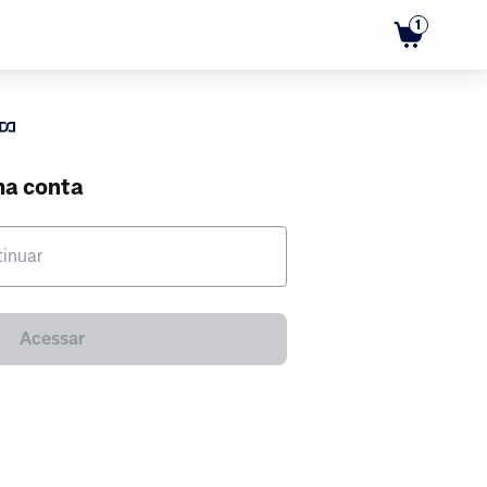
1
ma conta
tinuar
Acessar