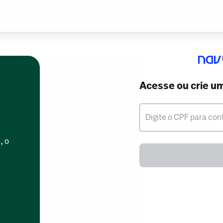
Acesse ou crie u
Digite o CPF para con
, o