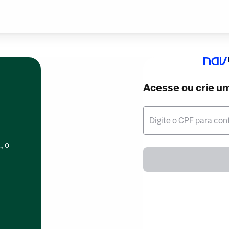
Acesse ou crie u
Digite o CPF para con
, o