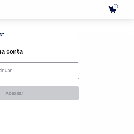
1
ma conta
tinuar
Acessar