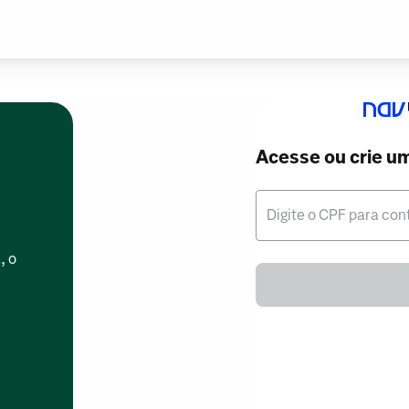
Acesse ou crie u
Digite o CPF para con
, o