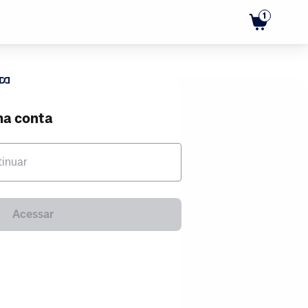
1
ma conta
tinuar
Acessar