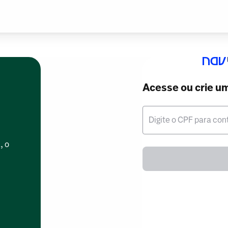
Acesse ou crie u
Digite o CPF para con
, o