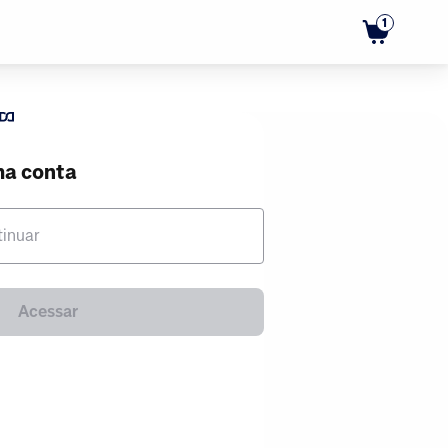
1
ma conta
tinuar
Acessar