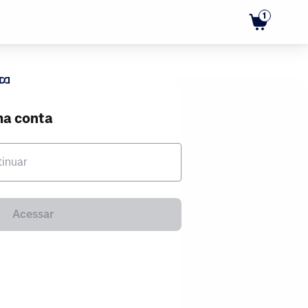
1
ma conta
tinuar
Acessar