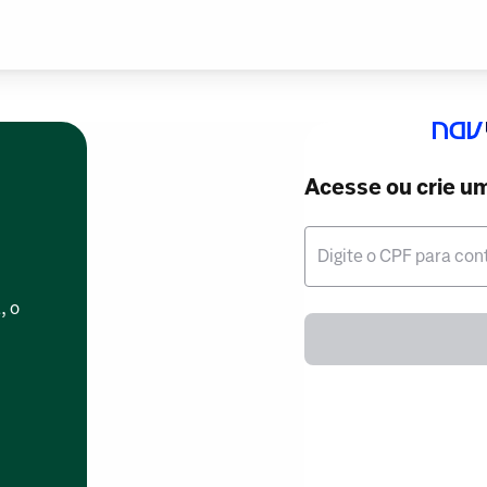
Acesse ou crie u
Digite o CPF para con
, o