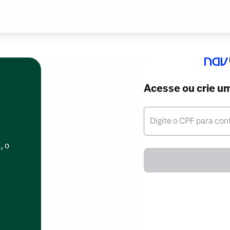
Acesse ou crie u
Digite o CPF para con
, o