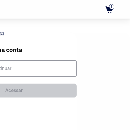
1
ma conta
tinuar
Acessar