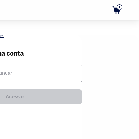
1
ma conta
tinuar
Acessar