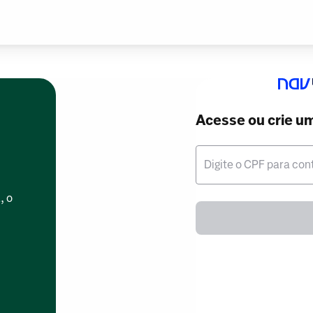
Acesse ou crie u
Digite o CPF para con
, o