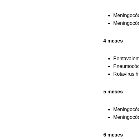
Meningocóc
Meningocóc
4 meses
Pentavalent
Pneumocóci
Rotavírus 
5 meses
Meningocóc
Meningocóc
6 meses