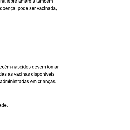
acina febre amarela também
a doença, pode ser vacinada,
 Recém-nascidos devem tomar
das as vacinas disponíveis
 administradas em crianças.
ade.