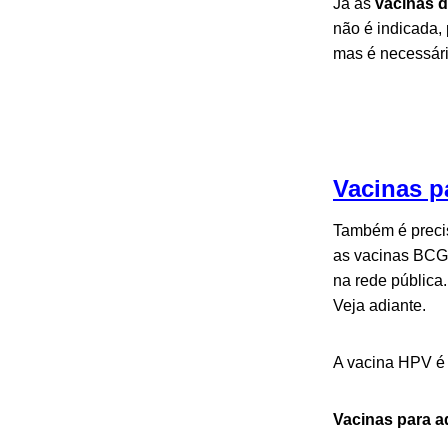
Já as
vacinas 
não é indicada,
mas é necessári
Vacinas p
Também é preci
as vacinas BCG 
na rede pública
Veja adiante.
A vacina HPV é 
Vacinas para a