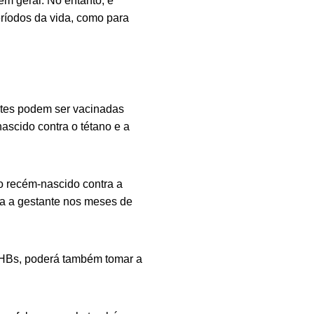
m geral. No entanto, é
eríodos da vida, como para
ntes podem ser vacinadas
ascido contra o tétano e a
o recém-nascido contra a
ra a gestante nos meses de
i-HBs, poderá também tomar a