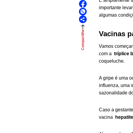
É amplamente sa
importante leva
algumas condiç
Compartilhe
Vacinas p
Vamos começar 
com a
tríplice 
coqueluche.
A gripe é uma o
influenza, uma 
sazonalidade do
Caso a gestante
vacina
hepatit