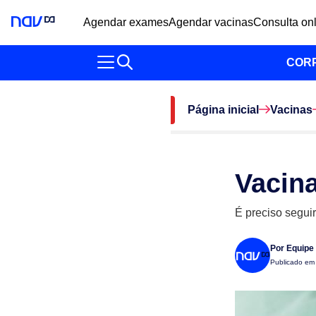
Agendar exames
Agendar vacinas
Consulta on
COR
Página inicial
Vacinas
Vacin
É preciso seguir
Por
Equipe
Publicado e