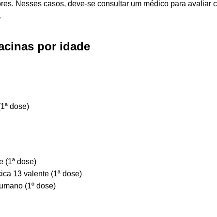
es. Nesses casos, deve-se consultar um médico para avaliar 
.
vacinas por idade
(1ª dose)
 (1ª dose)
ca 13 valente (1ª dose)
humano (1º dose)