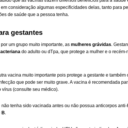
bido que as vacinas trazem diversos benefícios para a saúde e
r em consideração algumas especificidades delas, tanto para p
ões de saúde que a pessoa tenha.
ara gestantes
por um grupo muito importante, as
mulheres grávidas
. Gesta
bacteriana
do adulto ou dTpa, que protege a mulher e o recém-n
utra vacina muito importante pois protege a gestante e também 
infecção que pode ser muito grave. A vacina é recomendada pa
 vírus (consulte seu médico).
 não tenha sido vacinada antes ou não possua anticorpos ant
e B
.