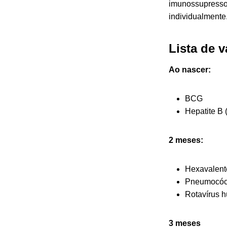
imunossupressor
individualmente
Lista de 
Ao nascer:
BCG
Hepatite B 
2 meses:
Hexavalente
Pneumocóci
Rotavírus 
3 meses