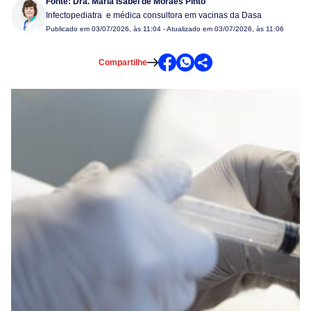
Fonte:
Dra. Maria Isabel de Moraes Pinto
Infectopediatra e médica consultora em vacinas da Dasa
Publicado em
03/07/2026, às 11:04
- Atualizado em 03/07/2026, às 11:06
Compartilhe