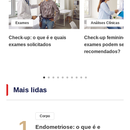
Exames
Análises Clínicas
Check-up: o que é e quais
Check-up feminino: 
o
exames solicitados
exames podem ser
recomendados?
Mais lidas
Corpo
1
Endometriose: o que é e