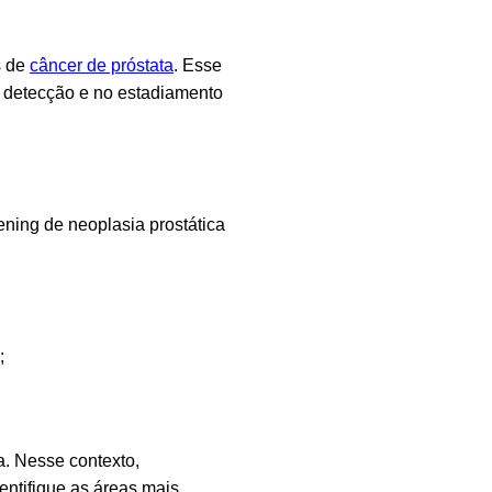
s de
câncer de próstata
. Esse
a detecção e no estadiamento
ening
de neoplasia prostática
;
a. Nesse contexto,
entifique as áreas mais