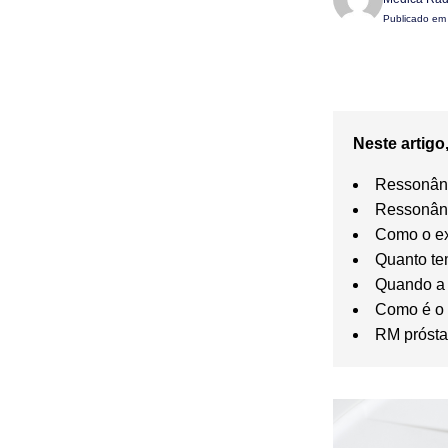
Publicado e
Neste artigo,
Ressonânc
Ressonânc
Como o ex
Quanto te
Quando a 
Como é o 
RM prósta