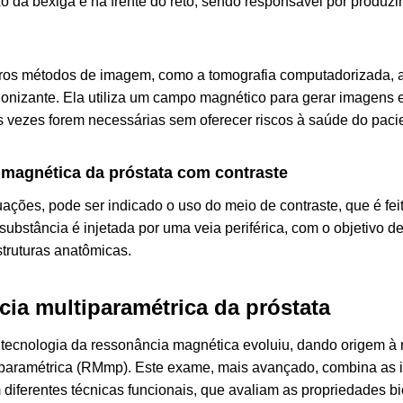
xo da bexiga e na frente do reto, sendo responsável por produz
tros métodos de imagem, como a tomografia computadorizada, 
 ionizante. Ela utiliza um campo magnético para gerar imagens e
s vezes forem necessárias sem oferecer riscos à saúde do paci
magnética da próstata com contraste
ações, pode ser indicado o uso do meio de contraste, que é fe
substância é injetada por uma veia periférica, com o objetivo de 
truturas anatômicas.
ia multiparamétrica da próstata
tecnologia da ressonância magnética evoluiu, dando origem à
iparamétrica (RMmp). Este exame, mais avançado, combina as
 diferentes técnicas funcionais, que avaliam as propriedades b