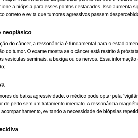
ecione a biópsia para esses pontos destacados. Isso aumenta si
co correto e evita que tumores agressivos passem despercebid
 neoplásico
ção do câncer, a ressonância é fundamental para o estadiament
ão do tumor. O exame mostra se o câncer está restrito à próstata
s vesículas seminais, a bexiga ou os nervos. Essa informação é 
to;
va
ores de baixa agressividade, o médico pode optar pela “vigilân
or de perto sem um tratamento imediato. A ressonância magnét
 acompanhamento, evitando a necessidade de biópsias repetid
ecidiva