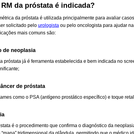
RM da próstata é indicada?
étrica da próstata é utilizada principalmente para avaliar caso
er solicitado pelo
urologista
ou pelo oncologista para ajudar n
dicações mais comuns são:
 de neoplasia
a próstata já é ferramenta estabelecida e bem indicada no
scre
nificante;
câncer de próstata
ames como o PSA (antígeno prostático específico) e toque retal
ia
óstata é o procedimento que confirma o diagnóstico da neoplasi
“mapa” tridimensional da glândula, permitindo que o médico id