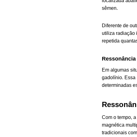
localizada abai
sêmen.
Diferente de ou
utiliza radiação
repetida quanta
Ressonância 
Em algumas situ
gadolínio. Essa 
determinadas es
Ressonânc
Com o tempo, a 
magnética mult
tradicionais com