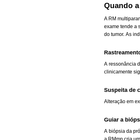
Quando a 
A RM multiparam
exame tende a s
do tumor. As in
Rastreamento
A ressonância d
clinicamente sig
Suspeita de 
Alteração em ex
Guiar a bióps
A biópsia da pr
a RMmp cria um 