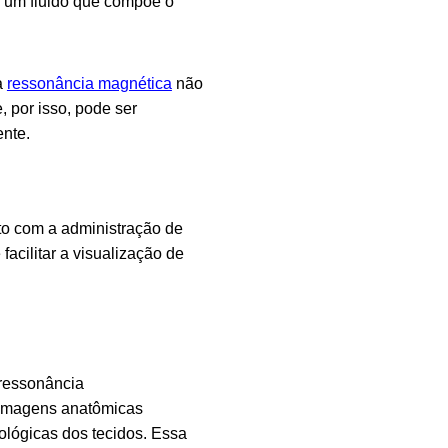
ir um fluido que compõe o
a
ressonância magnética
não
, por isso, pode ser
ente.
ito com a administração de
facilitar a visualização de
 ressonância
 imagens anatômicas
iológicas dos tecidos. Essa