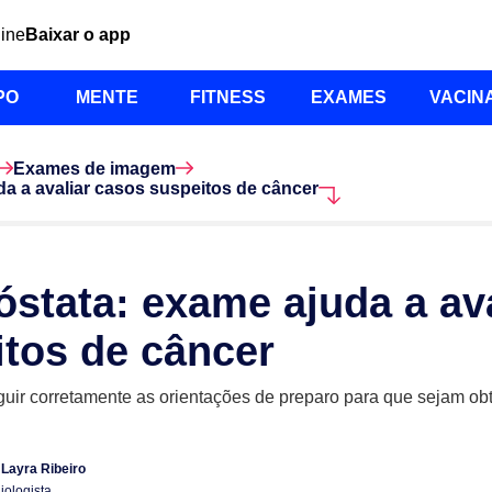
line
Baixar o app
PO
MENTE
FITNESS
EXAMES
VACIN
Exames de imagem
a a avaliar casos suspeitos de câncer
stata: exame ajuda a av
itos de câncer
guir corretamente as orientações de preparo para que sejam ob
 Layra Ribeiro
ologista