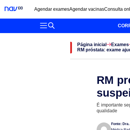
Agendar exames
Agendar vacinas
Consulta on
COR
Página inicial
Exames
RM próstata: exame ajud
RM pró
suspe
É importante se
qualidade
Fonte:
Dra.
Médica Radi