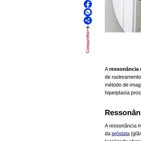
Compartilhe
A
ressonância 
de rastreamento 
método de image
hiperplasia pros
Ressonânc
A ressonância m
da
próstata
(glân